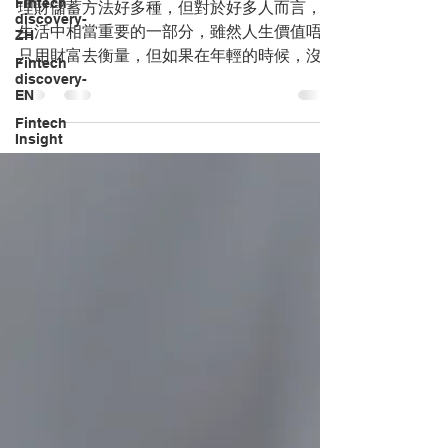
Fintech
理財儲蓄方法好多種，但對於好多人而言，係
discovery-
生活中相當重要的一部分，雖然人生價值唔應
ZH
只用財富去衡量，但如果在年輕的時候，沒有
Fintech
趁後生開始累積存款，可能會影響到未來個人
discovery-
EN
的生涯規劃。就算知道儲蓄的重要性，但仍有
Fintech
不少人感嘆存錢好困難，存少少好快又會用
Insight
晒，但其實好多人都只係想着要存錢，實...