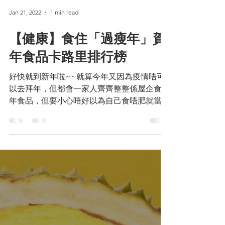
Jan 21, 2022
1 min read
【健康】食住「過瘦年」賀
年食品卡路里排行榜
好快就到新年啦~~就算今年又因為疫情唔可
以去拜年，但都會一家人齊齊整整係屋企食賀
年食品，但要小心唔好以為自己食唔肥就當正
餐食，一陣唔小心過完年有「三高」，因為哩
啲賀年食品其實卡路里好驚人😱😱例如一塊
年糕已經等於一碗飯嘅熱量，如果擔心最好就
唔好一次過食太多，始終「少食多滋...