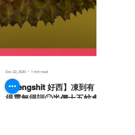
Dec 22, 2020
1 min read
【Jengshit 好西】凍到有
得震無得訓🤒半價十五蚊食
熱榴蓮綠豆沙!