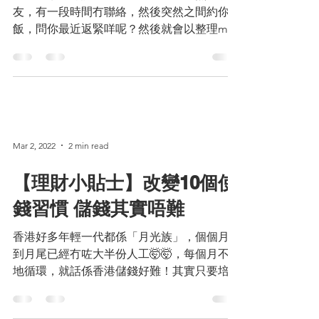
唔知大家有冇試過一啲舊同學或者唔熟嘅朋
友，有一段時間冇聯絡，然後突然之間約你食
飯，問你最近返緊咩呢？然後就會以整理mpf
為由約你，之後話幫你揀份合適嘅保單，哩啲
手法聽落同騙徒冇分別，但實際上到底保險係
幫人定呃人？係決定購買前，不妨先睇下問
題，確保保險範圍及特性可滿足你的生活...
Mar 2, 2022
2 min read
【理財小貼士】改變10個使
錢習慣 儲錢其實唔難
香港好多年輕一代都係「月光族」，個個月未
到月尾已經冇咗大半份人工🤯🤯，每個月不斷
地循環，就話係香港儲錢好難！其實只要培養
到良好使錢習慣，就算每個月搵幾千蚊都可以