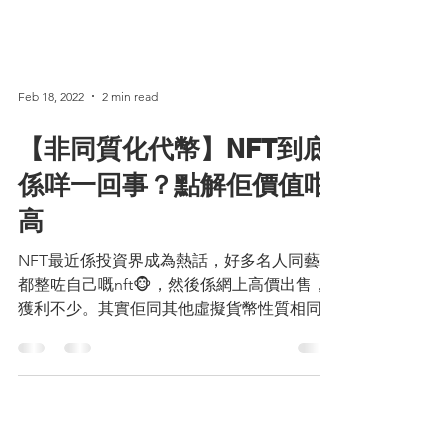
儲到錢。有時候唔經唔覺使左啲無謂錢你都唔
知，以下小編就列出10個比較多人犯嘅使錢壞
習慣，如果你中左其中兩個，就...
Feb 18, 2022
2 min read
【非同質化代幣】NFT到底
係咩一回事？點解佢價值咁
高
NFT最近係投資界成為熱話，好多名人同藝人
都整咗自己嘅nft🐵，然後係網上高價出售，
獲利不少。其實佢同其他虛擬貨幣性質相同，
好似我哋成日聽到嘅比特幣 (BTC)同以太幣
(ETH），就屬於同質化貨幣💰，而NFT就屬於
非同質化貨幣💰，咁其實到底nft係乜東東？
佢嘅價值來...