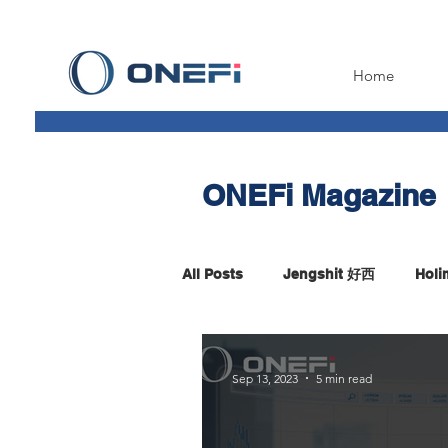
Home
ONEFi Magazine
All Posts
Jengshit 好西
Hol
Fintech Insight
Sep 13, 2023
5 min read