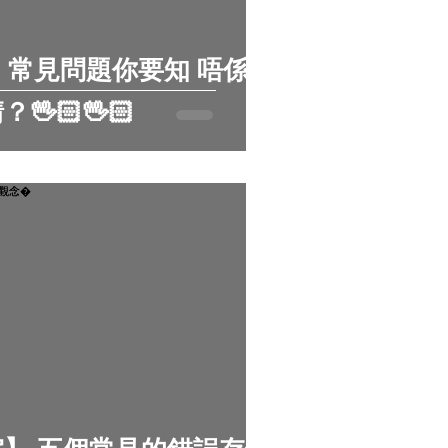
】常見問題你要知 唔係住
🏻🖖🏻