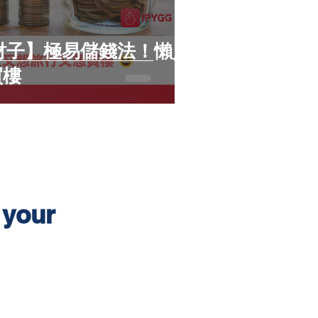
an財子】極易儲錢法！懶人
買樓
 your