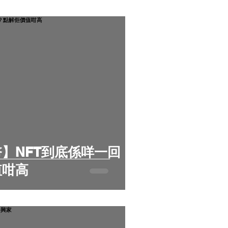
】NFT到底係咩一回
值咁高