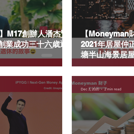
子】M17創辦人潘杰賢
【Moneyma
創業成功三十六歳退
2021年居屋
塘半山海景居
Dec 3, 2020
2 min read