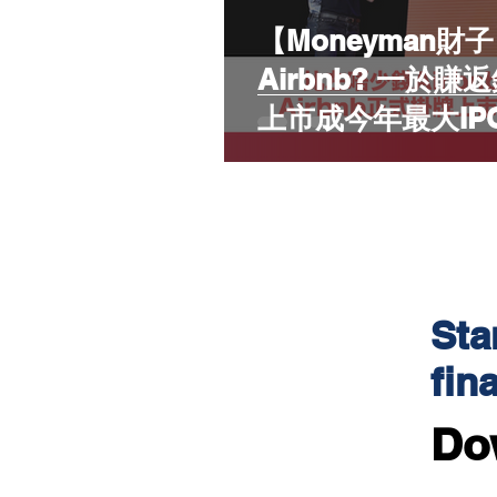
【Moneyman
Airbnb? 一於賺
上市成今年最大IP
Sta
fin
Do