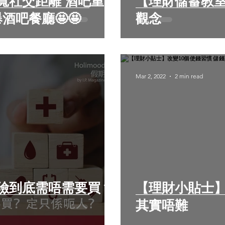
寬社交距離 酒吧重
【理財儲蓄教室】 五個常見的
爆酒吧餐廳🤩🤩
觀念
Mar 2, 2022
2 min read
險到底需唔需要買？
【理財小貼士】
其實唔難