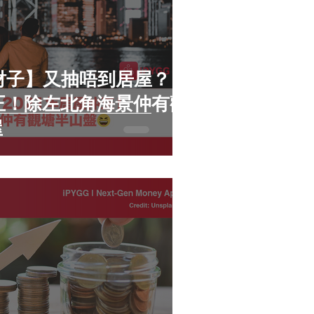
n財子】又抽唔到居屋？
仲正！除左北角海景仲有觀
屋