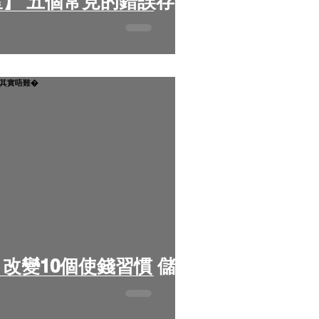
錯誤存錢
改變10個使錢習慣 儲錢