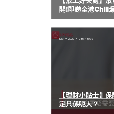
【放工好去處】放
開!即睇全港Chill
Mar 9, 2022
2 min read
【理財小貼士】保
定只係呃人？