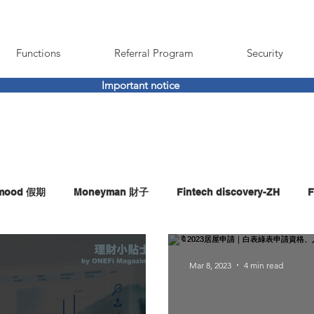
Functions
Referral Program
Security
Important notice
imood 假期
Moneyman 財子
Fintech discovery-ZH
F
Mar 8, 2023
4 min read