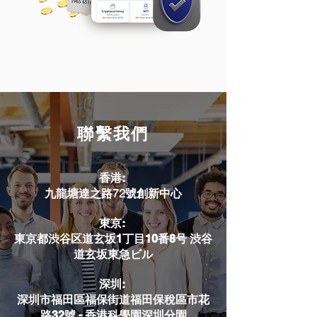
聯繫我們
香港:
九龍塘達之路72號創新中心
東京:
東京都渋谷区道玄坂1丁目10番8号 渋谷
道玄坂東急ビル
深圳:
深圳市福田區福保街道福田保稅區市花
路32號 - 香港科學園深圳分園