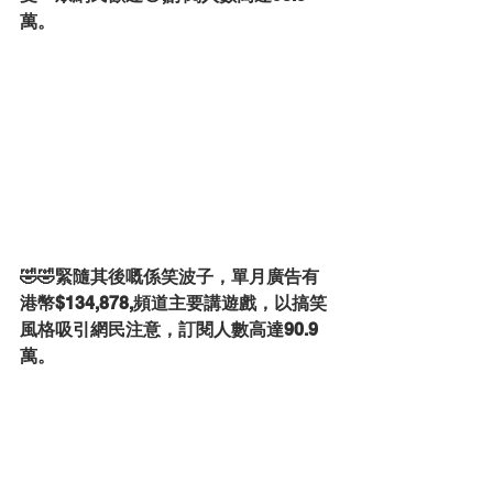
萬。
🤣🤣緊隨其後嘅係笑波子，單月廣告有
港幣$134,878,頻道主要講遊戲，以搞笑
風格吸引網民注意，訂閱人數高達90.9
萬。