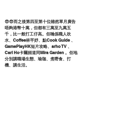
😎😎而之後第四至第十位雖然單月廣告
唔夠港幣十萬，但都有三萬至九萬五
千，比一般打工仔高。佢哋係職人吹
水、Coffee林芊妤、點Cook Guide 、
GamePlayHK短片攻略、arho TV 、
Carl Ho卡爾頻道同Mira Garden 。佢地
分別講職場生態、瑜珈、煮嘢食、打
機、講生活。