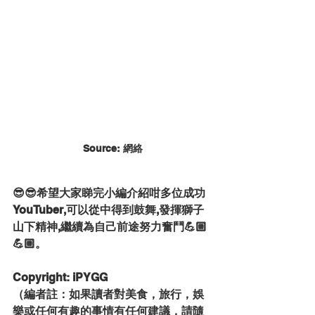
Source: 網絡
😎😎希望大家睇完小編介紹咁多位成功
YouTuber,可以從中得到鼓舞,發揮獅子
山下精神,繼續為自己前途努力奮鬥💪🏼
💪🏼。
Copyright: iPYGG
（編者註：如果讀者對美食，旅行，娛
樂或任何有趣的事情有任何建議，請隨