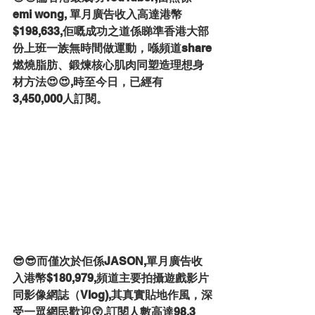
emi wong, 單月廣告收入高達港幣
$198,633,佢嘅成功之道係睇準香港大部
份上班一族無時間做運動，喺頻道share
燃燒脂肪、鍛煉核心肌肉同塑造理想身
材方法😍😍,時至今日，已經有
3,450,000人訂閱。
😎😎而僅次於佢係JASON,單月廣告收
入港幣$180,979,頻道主要拍攝遊戲影片
同影像網誌（Vlog),其真實貼地作風，深
受一眾網民歡迎😲,訂閱人數高達98.3