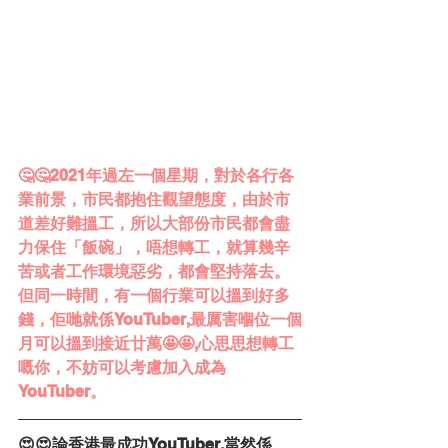
🤔🤔2021年過左一個星期，對於各行各
業前景，市民都抱住觀望態度，由於市
道差好難搵工，所以大部份市民都會盡
力保住「飯碗」，唔想轉工，就算幾辛
苦或者工作環境惡劣，都會堅持落去。
但同一時間，有一個行業可以搵到好多
錢，佢哋就係YouTuber,最厲害嗰位一個
月可以搵到接近廿萬🤩🤩,心思思想轉工
嘅你，不妨可以考慮加入成為
YouTuber。 
😍😍論香港最成功YouTuber,當然係