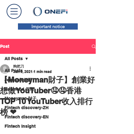
Important notice
Post
All Posts
狗把刀
All Posts
Jan 9, 2021
1 min read
【Moneyman財子】創業好
Jengshit 好西
想做YouTuber🤤🤤香港
Holimood 假期
Moneyman 財子
TOP 10 YouTuber收入排行
Fintech discovery-ZH
榜 ❤
Fintech discovery-EN
Fintech Insight