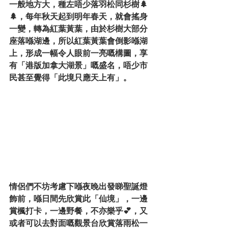
一般地方大，種左唔少落羽松同杉樹🌲
🌲，每年秋天起到明年春天，就會搖身
一變，轉為紅葉黃葉，由於杉樹大部分
座落喺湖邊，所以紅葉黃葉會倒影喺湖
上，形成一幅令人眼前一亮嘅構圖，享
有「港版加拿大湖景」嘅盛名，唔少市
民甚至覺得「此境只應天上有」。 
情侶們不坊考慮下喺夜晚出發睇聖誕燈
飾前，喺日間先欣賞此「仙境」，一邊
賞楓打卡，一邊野餐，不亦樂乎💕，又
或者可以去對面嘅觀景台欣賞落雨松一