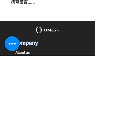
撰寫留言......
🔖2023居屋申請｜白表綠
【2023櫻花季
表申請資格、入息要求、
最佳賞櫻時間｜1
預計新居屋位置
日本賞櫻打卡景點
Company
About us
Contact us
Private Policy
Terms & Conditions
Features
Assets Conslidation
Global Accounts & Remittance