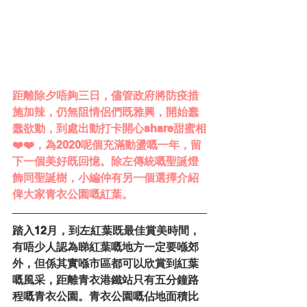
距離除夕唔夠三日，儘管政府將防疫措
施加辣，仍無阻情侶們既雅興，開始蠢
蠢欲動，到處出動打卡開心share甜蜜相
❤️❤️，為2020呢個充滿動盪嘅一年，留
下一個美好既回憶。除左傳統嘅聖誕燈
飾同聖誕樹，小編仲有另一個選擇介紹
俾大家青衣公園嘅紅葉。
踏入12月，到左紅葉既最佳賞美時間，
有唔少人認為睇紅葉嘅地方一定要喺郊
外，但係其實喺市區都可以欣賞到紅葉
嘅風采，距離青衣港鐵站只有五分鐘路
程嘅青衣公園。青衣公園嘅佔地面積比