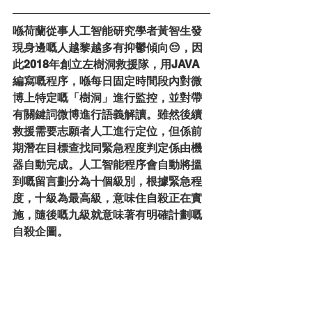
喺荷蘭從事人工智能研究學者黃智生發
現身邊嘅人越黎越多有抑鬱傾向😔，因
此2018年創立左樹洞救援隊，用JAVA
編寫嘅程序，喺每日固定時間段內對微
博上特定嘅「樹洞」進行監控，並對帶
有關鍵詞微博進行語義解讀。雖然後續
救援需要志願者人工進行定位，但係前
期潛在目標查找同緊急程度判定係由機
器自動完成。人工智能程序會自動將搵
到嘅留言劃分為十個級別，根據緊急程
度，十級為最高級，意味住自殺正在實
施，隨後嘅九級就意味著有明確計劃嘅
自殺企圖。                  