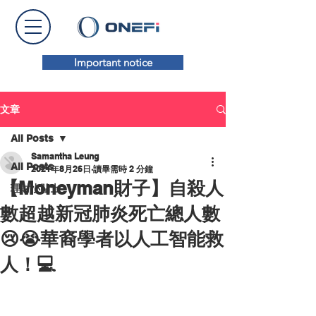
Important notice
文章
All Posts
Samantha Leung
All Posts
2021年8月26日
讀畢需時 2 分鐘
【Moneyman財子】自殺人
理財小貼士
數超越新冠肺炎死亡總人數
😢😭華裔學者以人工智能救
人！💻