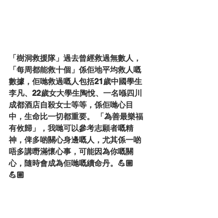
「樹洞救援隊」過去曾經救過無數人，
「每周都能救十個」係佢地平均救人嘅
數據，佢哋救過嘅人包括21歲中國學生
李凡、22歲女大學生陶悅、一名喺四川
成都酒店自殺女士等等，係佢哋心目
中，生命比一切都重要。 「為善最樂福
有攸歸」，我哋可以參考志願者嘅精
神，俾多啲關心身邊嘅人，尤其係一啲
唔多講嘢滿懷心事，可能因為你嘅關
心，隨時會成為佢哋嘅續命丹。💪🏼
💪🏼