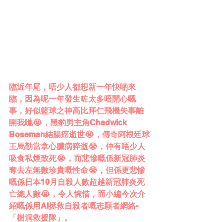
臨近年尾，唔少人都想新一年快啲來
臨，因為呢一年發生咗太多唔開心嘅
事，好似籃球之神高比拜仁飛機失事離
開我哋😭，黑豹男主角Chadwick 
Boseman結腸癌逝世😭，傳奇阿根廷球
王馬勒當拿心臟病猝逝😭，仲有唔少人
吸食私煙致死😭，而悲慘嘅係新冠肺炎
奪去左無數珍貴嘅性命😭，但係更悲慘
嘅係日本10月自殺人數超越新冠肺炎死
亡總人數😭，令人惋惜，而小編今次介
紹嘅係用AI拯救自殺者嘅志願者網絡-
「樹洞救援隊」。  