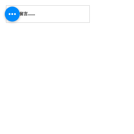
撰寫留言......
🔖2023居屋申請｜白表綠
【2023櫻花季
表申請資格、入息要求、
最佳賞櫻時間｜1
預計新居屋位置
日本賞櫻打卡景點
Company
About us
Contact us
Private Policy
Terms & Conditions
Features
Assets Conslidation