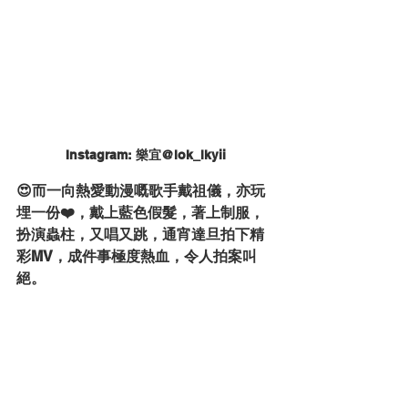
Instagram: 樂宜@lok_lkyii
😍而一向熱愛動漫嘅歌手戴祖儀，亦玩
埋一份❤️，戴上藍色假髮，著上制服，
扮演蟲柱，又唱又跳，通宵達旦拍下精
彩MV，成件事極度熱血，令人拍案叫
絕。