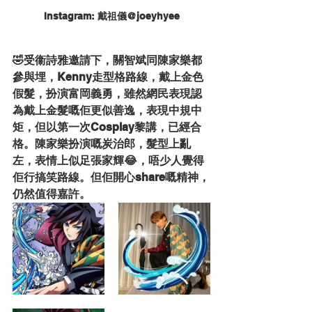
Instagram: 戴祖儀@joeyhyee
🤣受衞詩雅邀請下，關智斌同陳家樂都
參與埋，Kenny走型格路線，戴上金色
假髮，扮演富岡義勇，雖然網民表現認
為戴上金髮嘅佢更似善逸，表現中規中
矩，但以第一次Cosplay黎講，已經合
格。陳家樂扮演嘅炭治郎，髮型上亂
左，表情上似足張家輝😂，唔少人覺得
佢行搞笑路線。但佢開心share嘅精神，
仍然值得嘉許。