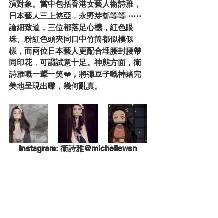
演對象。當中包括香港女藝人衞詩雅，
日本藝人三上悠亞，永野芽郁等等⋯⋯
論細致道，三位都落足心機，紅色眼
珠、粉紅色頭夾同口中竹筒都似模似
樣，而兩位日本藝人更配合埋腰封腰帶
同印花，可謂試意十足。神態方面，衛
詩雅嘅一顰一笑❤️，將彌豆子嘅神緒完
美地呈現出嚟，幾何亂真。
Instagram: 衞詩雅@michellewsn