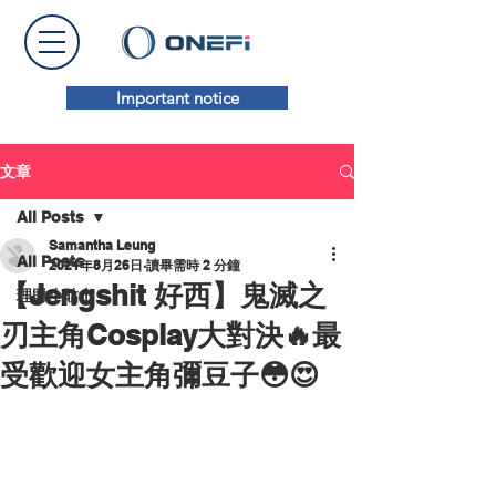
Important notice
文章
All Posts
Samantha Leung
All Posts
2021年8月26日
讀畢需時 2 分鐘
【Jengshit 好西】鬼滅之
理財小貼士
刃主角Cosplay大對決🔥最
受歡迎女主角彌豆子😳😍