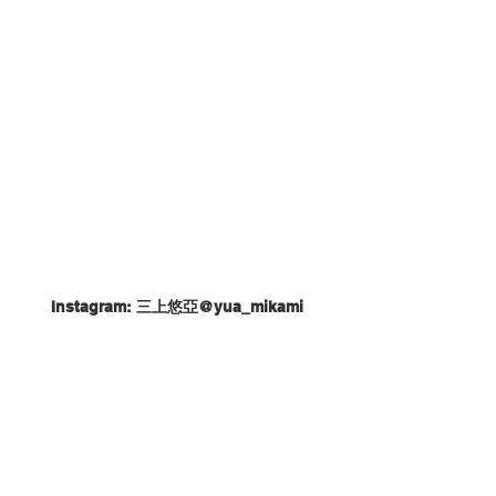
Instagram: 三上悠亞@yua_mikami