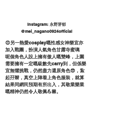
Instagram: 永野芽郁
@mei_nagano0924official
😍另一熱愛cosplay嘅性感女神樂宜亦
加入戰團，扮演人氣角色甘露寺蜜璃
呢個角色人設上擁有傲人嘅雙峰，上圍
需要擁有一定嘅級數先carry到，但係樂
宜無懼挑戰，仍然盡力還原角色😎，紮
起孖辮，真空上陣着上角色服裝，就算
結果同網民預期有所出入，其敬業樂業
嘅精神仍然令人敬佩💪🏼。