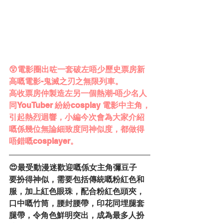
😲電影圈出咗一套破左唔少歷史票房新
高嘅電影-鬼滅之刃之無限列車。
高收票房仲製造左另一個熱潮-唔少名人
同YouTuber 紛紛cosplay 電影中主角，
引起熱烈迴響，小編今次會為大家介紹
嘅係幾位無論細致度同神似度，都做得
唔錯嘅cosplayer。
😍
最受動漫迷歡迎嘅係女主角彌豆子
要扮得神似，需要包括傳統嘅粉紅色和
服，加上紅色眼珠，配合粉紅色頭夾，
口中嘅竹筒，腰封腰帶，印花同埋腿套
腿帶，令角色鮮明突出，成為最多人扮