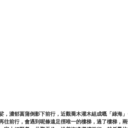
娑，濃郁菖蒲倒影下前行，近觀喬木灌木組成嘅「綠海」
再往前行，會遇到呢條遠足徑唯一的樓梯，過了樓梯，兩