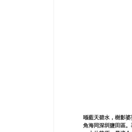
喺藍天碧水，樹影婆
角海同深圳鹽田區。