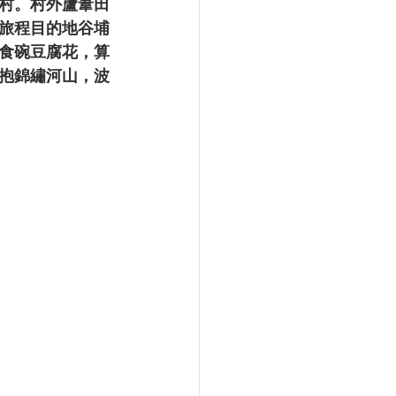
村。村外蘆葦田
旅程目的地谷埔
食碗豆腐花，算
抱錦繡河山，波