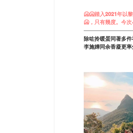
🥶🥶踏入2021
🥶，只有幾度。今
除咗拎暖蛋同著多件
李施嬅同余香凝更率