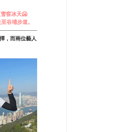
雪窖冰天🥶
走至谷埔步道。
擇，而兩位藝人