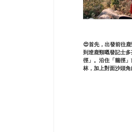
😍首先，出發前往鹿
到逹鹿頸嘅發記士多
徑」。沿住「籠徑」
林，加上對面沙頭角紅