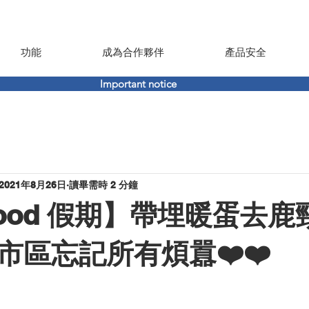
功能
成為合作夥伴
產品安全
Important notice
2021年8月26日
讀畢需時 2 分鐘
mood 假期】帶埋暖蛋去
市區忘記所有煩囂❤️❤️