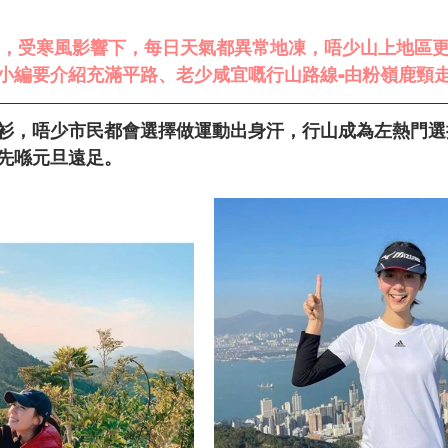
年以黎，受寒風影響下，每日天氣都異常地凍，唔少山上地區更
次小編要介紹充滿平路、老少咸宜嘅行山路線-由粉嶺鹿頸
衫，唔少市民都會選擇做運動出身汗，行山成為左熱門選
先喺元旦遠足。