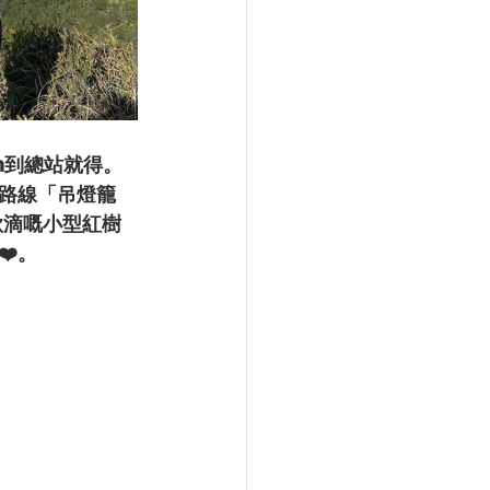
n到總站就得。
路線「吊燈籠
欲滴嘅小型紅樹
❤️。