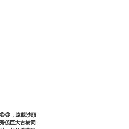
😍，遠觀沙頭
旁係巨大古樹同