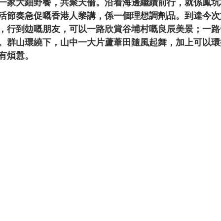
一家大細野餐，共聚天倫。沿着海邊繼續前行，就係鳳坑
活節奏急促嘅香港人黎講，係一個理想調劑品。到達今次
，行到攰嘅朋友，可以一路欣賞谷埔村嘅良辰美景；一路
。群山環繞下，山中一大片蘆葦田隨風起舞，加上可以環
有煩囂。