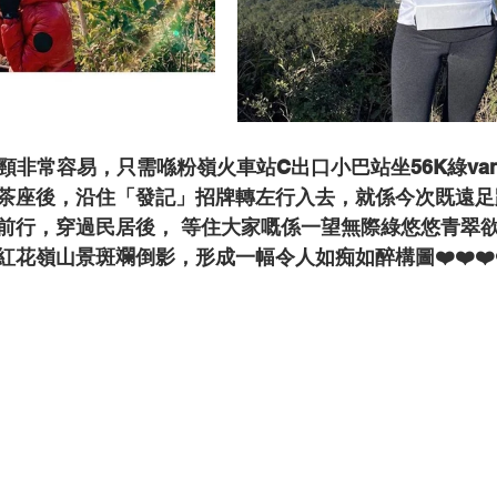
頸非常容易，只需喺粉嶺火車站C出口小巴站坐56K綠va
茶座後，沿住「發記」招牌轉左行入去，就係今次既遠足
前行，穿過民居後， 等住大家嘅係一望無際綠悠悠青翠
花嶺山景斑斕倒影，形成一幅令人如痴如醉構圖❤️❤️❤️