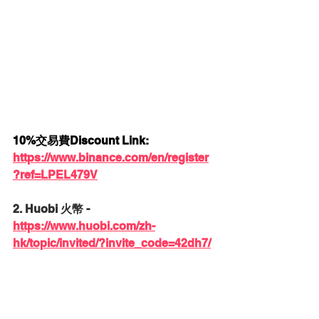
10%交易費Discount Link: 
https://www.binance.com/en/register
?ref=LPEL479V
2. Huobi 火幣 - 
https://www.huobi.com/zh-
hk/topic/invited/?invite_code=42dh7/