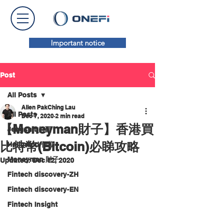
Important notice
Post
All Posts
Allen PakChing Lau
All Posts
Dec 7, 2020
2 min read
【Moneyman財子】香港買
Jengshit 好西
比特幣(Bitcoin)必睇攻略
Holimood 假期
Moneyman 財子
Updated:
Dec 12, 2020
Fintech discovery-ZH
Fintech discovery-EN
Fintech Insight