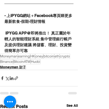
- 上iPYGG網站＋Facebook專頁睇更多
最新飲食·假期·理財情報
 iPYGG APP@即將推出！ 真正屬於年
輕人的智能理財系統 集中管理銀行帳戶
及提供理財建議 ​將儲蓄、理財、投資變
得簡單亦可靠
Moneyman
earning
HK
oney
bitcoin
eth
crypto
Binance
BitcoinATM
Huobi
Moneyman 財子
See All
Recent Posts