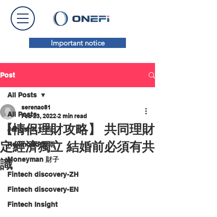
Important notice
Post
All Posts
serenac81
All Posts
Feb 23, 2022
2 min read
【情侶理財攻略】 共同理財
Jengshit 好西
定經濟獨立 結婚前必須有共
Holimood 假期
Moneyman 財子
識
Fintech discovery-ZH
Fintech discovery-EN
Fintech Insight