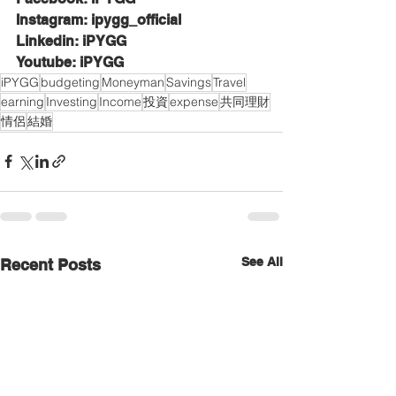
Instagram: ipygg_official
Linkedin: iPYGG
Youtube: iPYGG
iPYGG
budgeting
Moneyman
Savings
Travel
earning
Investing
Income
投資
expense
共同理財
情侶
結婚
See All
Recent Posts