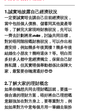
1.誠實地披露自己經濟狀況
一定要誠實咁去講自己目前經濟狀況，
當中包括個人債務、儲蓄同其他資產等
等，了解完大家現時財務狀況，先可以
一齊去計劃將來🚗🏡，討論共同目標，
對於唔同階段嘅財務狀況，可以作出相
應安排，例如幾多年後買樓？幾多年後
結婚生小朋友？幾時退休？等。明白而
多好多人都中意經濟獨立，保留自己財
務私隱，但其實哩個舉動都係比保障大
家，最緊要你哋溝通好😎😎
2.了解大家的理財概念
如果你哋想共同去理財嘅話就，要搵一
個合適的理財方案，唔好將自己理想嘅
意願強加在對方身上，要尊重對方，例
如如果對方中意每個月用一筆錢去裝扮