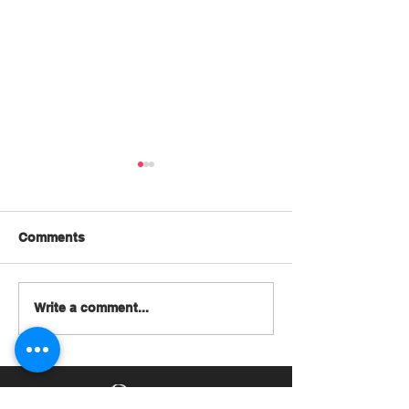
Comments
Write a comment...
🔖2023居屋申請｜白表綠
【2023櫻花季
表申請資格、入息要求、
最佳賞櫻時間｜1
預計新居屋位置
日本賞櫻打卡景點