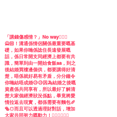
「講錢傷感情？」No way🙅🏻‍♀️
🙅🏻！溝通係情侶關係最重要嘅基
礎，如果你哋係諗住長遠發展嘅
話，係日常開支同經濟上都要有共
識，簡單到由一開始食飯aa，到之
後結婚買樓邊個供，都要講得好清
楚，唔係就好易有矛盾，分分鐘令
你哋結唔成婚😥😥因為結婚之後嘅
資產係共同享有，所以最好了解清
楚大家個經濟狀況係點，畢竟將愛
情拉返去現實，都係需要有麵包🥖
🥯🍞而且可以透過理財對話，增加
大家共同努力嘅動力！👩‍❤️‍👨👩‍❤️‍👨