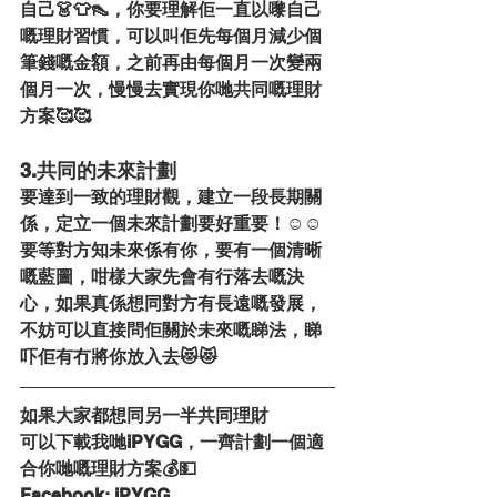
自己👗👕👠，你要理解佢一直以嚟自己
嘅理財習慣，可以叫佢先每個月減少個
筆錢嘅金額，之前再由每個月一次變兩
個月一次，慢慢去實現你哋共同嘅理財
方案🥰🥰
3.共同的未來計劃
要達到一致的理財觀，建立一段長期關
係，定立一個未來計劃要好重要！☺️☺
要等對方知未來係有你，要有一個清晰
嘅藍圖，咁樣大家先會有行落去嘅決
心，如果真係想同對方有長遠嘅發展，
不妨可以直接問佢關於未來嘅睇法，睇
吓佢有冇將你放入去😻😻
如果大家都想同另一半共同理財
可以下載我哋iPYGG，一齊計劃一個適
合你哋嘅理財方案💰💵
Facebook: iPYGG